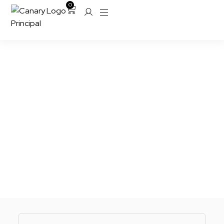
0
Hablemos de vuestro
próximo look
Estamos aquí para ayudaros
Si tenéis dudas sobre una prenda, un pedido o
necesitáis asesoramiento, estaremos encantadas
de escucharos. Queremos que contactarnos sea
fácil y cercano. Cada mensaje es una oportunidad
para acompañaros mejor.