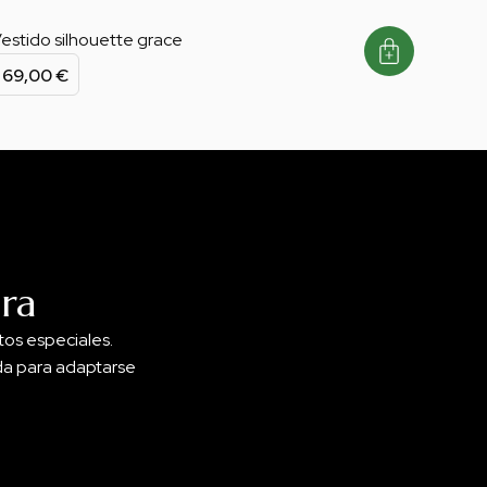
estido silhouette grace
69,00
€
ra
os especiales.
ada para adaptarse