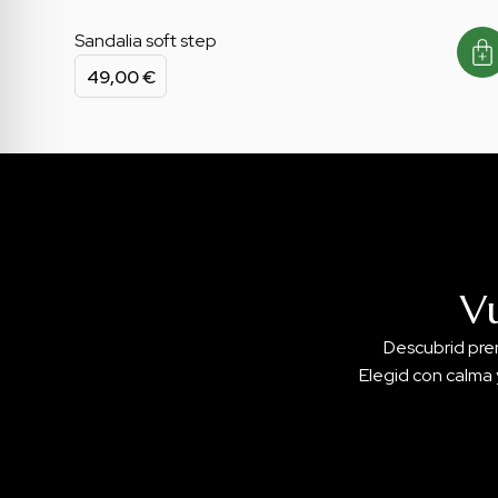
Sandalia soft step
49,00
€
V
Descubrid pre
Elegid con calma 